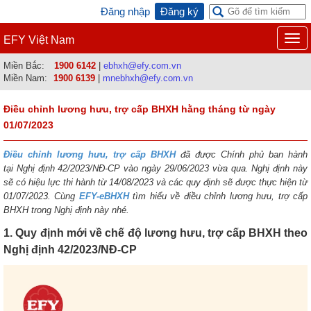
Đăng nhập
Đăng ký
Togg
EFY Việt Nam
navi
Miền Bắc:
1900 6142
|
ebhxh@efy.com.vn
Miền Nam:
1900 6139
|
mnebhxh@efy.com.vn
Điều chỉnh lương hưu, trợ cấp BHXH hằng tháng từ ngày
01/07/2023
Điều chỉnh lương hưu, trợ cấp BHXH
đã được Chính phủ ban hành
tại Nghị định 42/2023/NĐ-CP vào ngày 29/06/2023 vừa qua. Nghị định này
sẽ có hiệu lực thi hành từ 14/08/2023 và các quy định sẽ được thực hiện từ
01/07/2023. Cùng
EFY-eBHXH
tìm hiểu về điều chỉnh lương hưu, trợ cấp
BHXH trong Nghị định này nhé.
1. Quy định mới về chế độ lương hưu, trợ cấp BHXH theo
Nghị định 42/2023/NĐ-CP