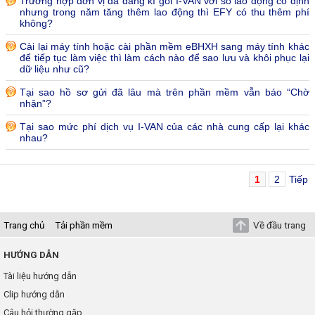
Trường hợp đơn vị đã đăng kí gói I-VAN với số lao động cố định
nhưng trong năm tăng thêm lao động thì EFY có thu thêm phí
không?
Cài lại máy tính hoặc cài phần mềm eBHXH sang máy tính khác
để tiếp tục làm việc thì làm cách nào để sao lưu và khôi phục lại
dữ liệu như cũ?
Tại sao hồ sơ gửi đã lâu mà trên phần mềm vẫn báo “Chờ
nhận”?
Tại sao mức phí dịch vụ I-VAN của các nhà cung cấp lại khác
nhau?
1
2
Tiếp
Trang chủ
Tải phần mềm
Về đầu trang
HƯỚNG DẪN
Tài liệu hướng dẫn
Clip hướng dẫn
Câu hỏi thường gặp