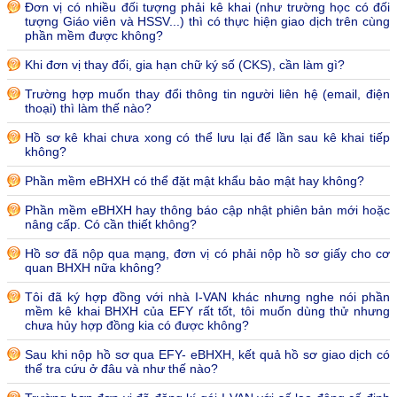
Đơn vị có nhiều đối tượng phải kê khai (như trường học có đối
tượng Giáo viên và HSSV...) thì có thực hiện giao dịch trên cùng
phần mềm được không?
Khi đơn vị thay đổi, gia hạn chữ ký số (CKS), cần làm gì?
Trường hợp muốn thay đổi thông tin người liên hệ (email, điện
thoại) thì làm thế nào?
Hồ sơ kê khai chưa xong có thể lưu lại để lần sau kê khai tiếp
không?
Phần mềm eBHXH có thể đặt mật khẩu bảo mật hay không?
Phần mềm eBHXH hay thông báo cập nhật phiên bản mới hoặc
nâng cấp. Có cần thiết không?
Hồ sơ đã nộp qua mạng, đơn vị có phải nộp hồ sơ giấy cho cơ
quan BHXH nữa không?
Tôi đã ký hợp đồng với nhà I-VAN khác nhưng nghe nói phần
mềm kê khai BHXH của EFY rất tốt, tôi muốn dùng thử nhưng
chưa hủy hợp đồng kia có được không?
Sau khi nộp hồ sơ qua EFY- eBHXH, kết quả hồ sơ giao dịch có
thể tra cứu ở đâu và như thế nào?