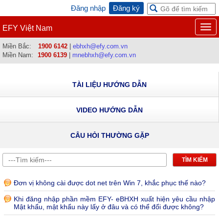
Đăng nhập
Đăng ký
EFY Việt Nam
Togg
navi
Miền Bắc:
1900 6142
|
ebhxh@efy.com.vn
Miền Nam:
1900 6139
|
mnebhxh@efy.com.vn
TÀI LIỆU HƯỚNG DẪN
VIDEO HƯỚNG DẪN
CÂU HỎI THƯỜNG GẶP
Đơn vị không cài được dot net trên Win 7, khắc phục thế nào?
Khi đăng nhập phần mềm EFY- eBHXH xuất hiện yêu cầu nhập
Mật khẩu, mật khẩu này lấy ở đâu và có thể đổi được không?