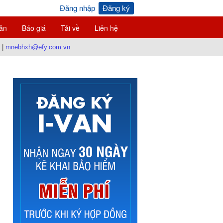
Đăng nhập
Đăng ký
ản
Báo giá
Tải về
Liên hệ
|
mnebhxh@efy.com.vn