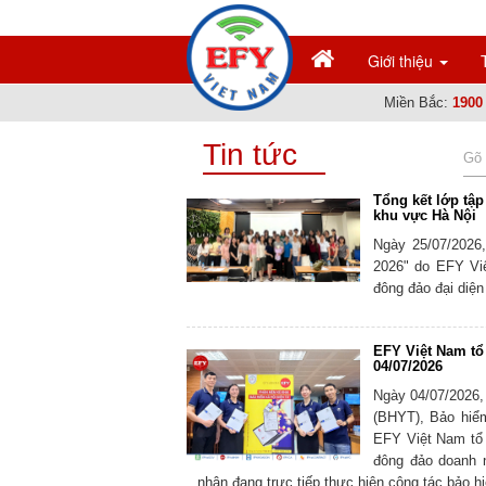
Giới thiệu
Miền Bắc:
1900
Tin tức
Tổng kết lớp tậ
khu vực Hà Nội
Ngày 25/07/2026
2026" do EFY Việ
đông đảo đại diện
EFY Việt Nam tổ
04/07/2026
Ngày 04/07/2026,
(BHYT), Bảo hiể
EFY Việt Nam tổ 
đông đảo doanh n
nhân đang trực tiếp thực hiện công tác bảo h