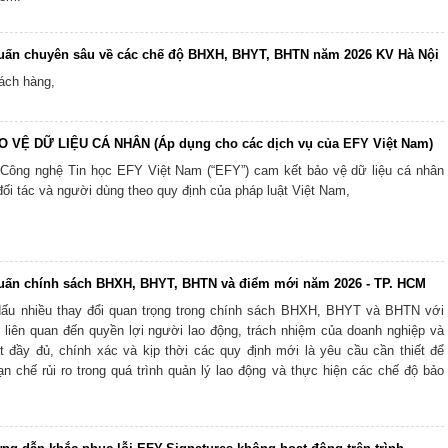
uấn chuyên sâu về các chế độ BHXH, BHYT, BHTN năm 2026 KV Hà Nội
ách hàng,
 VỆ DỮ LIỆU CÁ NHÂN (Áp dụng cho các dịch vụ của EFY Việt Nam)
Công nghệ Tin học EFY Việt Nam (“EFY”) cam kết bảo vệ dữ liệu cá nhân
ối tác và người dùng theo quy định của pháp luật Việt Nam,
uấn chính sách BHXH, BHYT, BHTN và điểm mới năm 2026 - TP. HCM
ấu nhiều thay đổi quan trọng trong chính sách BHXH, BHYT và BHTN với
 liên quan đến quyền lợi người lao động, trách nhiệm của doanh nghiệp và
t đầy đủ, chính xác và kịp thời các quy định mới là yêu cầu cần thiết để
n chế rủi ro trong quá trình quản lý lao động và thực hiện các chế độ bảo