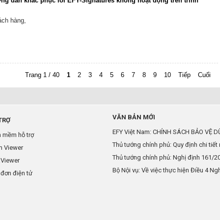
ng dẫn khắc phục lỗi EFY-Signatures không hoạt động trên trình
ách hàng,
Trang 1 / 40
1
2
3
4
5
6
7
8
9
10
Tiếp
Cuối
VĂN BẢN MỚI
TRỢ
EFY Việt Nam: CHÍNH SÁCH BẢO VỆ DỮ
 mềm hỗ trợ
Thủ tướng chính phủ: Quy định chi tiết 
m Viewer
Thủ tướng chính phủ: Nghị định 161/2
aViewer
Bộ Nội vụ: Về việc thực hiện Điều 4 Nghị
đơn điện tử