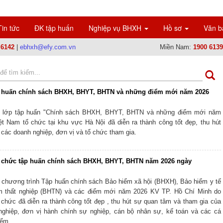
Tin tức
ĐK tập huấn
Nghiệp vụ BHXH
Hồ sơ
Văn b
 6142
|
ebhxh@efy.com.vn
Miền Nam:
1900 6139
p huấn chính sách BHXH, BHYT, BHTN và những điểm mới năm 2026
, lớp tập huấn "Chính sách BHXH, BHYT, BHTN và những điểm mới năm
t Nam tổ chức tại khu vực Hà Nội đã diễn ra thành công tốt đẹp, thu hút
 các doanh nghiệp, đơn vị và tổ chức tham gia.
 chức tập huấn chính sách BHXH, BHYT, BHTN năm 2026 ngày
 chương trình Tập huấn chính sách Bảo hiểm xã hội (BHXH), Bảo hiểm y tế
m thất nghiệp (BHTN) và các điểm mới năm 2026 KV TP. Hồ Chí Minh do
chức đã diễn ra thành công tốt đẹp , thu hút sự quan tâm và tham gia của
ghiệp, đơn vị hành chính sự nghiệp, cán bộ nhân sự, kế toán và các cá
iểm.