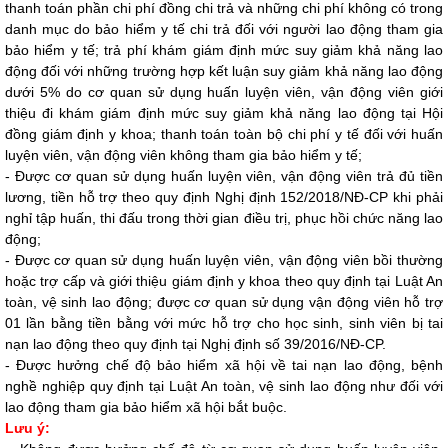
thanh toán ph
ầ
n chi phí đồng chi trả và những chi phí không có trong
danh mục do bảo hi
ể
m y tế chi trả đối với người lao động tham gia
bảo hiểm y tế; trả phí khám giám định mức suy giảm khả năng lao
động đối với những trường hợp kết luận suy giảm khả năng lao động
dưới 5% do cơ quan sử dụng huấn luyện viên, vận động viên giới
thiệu đi khám giám định mức suy giảm khả năng lao động tại H
ộ
i
đồng giám định y khoa; thanh toán toàn bộ chi phí y tế đ
ố
i với hu
ấ
n
luyện viên, vận động viên không tham gia bảo hi
ể
m y t
ế
;
-
Được cơ quan sử dụng huấn luyện viên, vận động viên trả đủ tiền
lương, tiền hỗ trợ theo quy định
Nghị định 152/2018/NĐ-CP
khi phải
nghỉ tập huấn, thi đấu trong thời gian điều
tr
ị, phục hồi chức năng lao
động;
-
Được cơ quan sử dụng huấn luyện viên, vận động viên bồi thường
hoặc trợ cấp và giới thiệu giám định y khoa theo quy định
tại
Luật An
toàn, vệ sinh lao động
; được cơ quan sử dụng vận động viên hỗ trợ
01 lần bằng tiền bằng với mức hỗ trợ cho học sinh, sinh viên bị tai
nạn lao động theo quy định tại Nghị định số 39/2016/NĐ-
CP.
-
Được hưởng chế độ bảo hiểm xã hội về tai nạn lao động, bệnh
nghề nghiệp quy định tại Luật An toàn, vệ sinh lao động như đối với
lao động tham gia bảo hiểm xã hội bắt buộc.
Lưu ý: