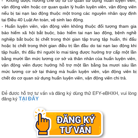
-
K
hông được hưởng ch
ế
độ từ cơ quan sử dụng huấn luyện viên,
vận động viên hoặc cơ quan quản lý huấn luyện viên, vận động viên
nếu bị tai nạn lao động thuộc một trong các nguyên nhân quy định
tại Điều 40 Luật An toàn, vệ sinh lao động.
-
Huấn luyện viên, vận động viên không thuộc đối tượng tham gia
bảo hiểm xã hội bắt buộc, bảo hiểm tai nạn lao động, bệnh nghề
nghiệp bắt buộc bị chết trong thời gian tập trung tập huấn, thi đấu
hoặc bị chết trong thời gian điều trị lần đầu do tai nạn lao động khi
tập huấn, thi đấu thì người lo mai táng được hưởng trợ cấp một lần
bằng mười lần mức lương cơ sở và thân nhân của huấn luyện viên,
vận động viên được hưởng hỗ trợ một lần bằng ba mươi sáu lần
mức lương cơ sở tại tháng mà huấn luyện viên, vận động viên bị
chết do cơ quan sử dụng huấn luyện viên,
vận động viên chi trả
.
Để được hỗ trợ tư vấn và đăng ký dùng thử EFY-eBHXH, vui lòng
đăng ký
TẠI ĐÂY