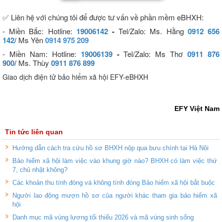
✅
Liên hệ với chúng tôi để được tư vấn về phần mềm eBHXH:
- Miền Bắc: Hotline:
19006142
-
Tel/Zalo
: Ms. Hằng
0912 656
142/
Ms Yên
0914 975 209
- Miền Nam: Hotline:
19006139
-
Tel/Zalo:
Ms Thơ
0911 876
900
/
Ms. Thùy
0911 876 899
Giao dịch điện tử bảo hiểm xã hội EFY-eBHXH
EFY Việt Nam
Tin tức liên quan
Hướng dẫn cách tra cứu hồ sơ BHXH nộp qua bưu chính tại Hà Nội
Bảo hiểm xã hội làm việc vào khung giờ nào? BHXH có làm việc thứ
7, chủ nhật không?
Các khoản thu tính đóng và không tính đóng Bảo hiểm xã hội bắt buộc
Người lao động mượn hồ sơ của người khác tham gia bảo hiểm xã
hội
Danh mục mã vùng lương tối thiểu 2026 và mã vùng sinh sống