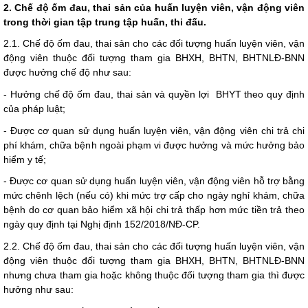
2. Chế độ ốm đau, thai sản của huấn luyện viên, vận động viên
trong thời gian tập trung tập huấn, thi đấu.
2.1. Chế độ ốm đau, thai sản cho các đối tượng huấn luyện viên, vận
động viên thuộc đối tượng tham gia BHXH, BHTN, BHTNLĐ-BNN
được hưởng chế độ như sau:
- Hưởng chế độ ốm đau, thai sản và quyền lợi BHYT theo quy định
của pháp luật;
-
Được cơ quan sử d
ụ
ng huấn luyện viên, vận động viên chi trả chi
phí khám, chữa bệnh ngoài phạm vi được hưởng và mức hưởng bảo
hiểm y tế;
- Được cơ quan sử dụng huấn luyện viên, vận động viên hỗ trợ bằng
mức chênh lệch (nếu có) khi mức trợ cấp cho ngày nghỉ khám, chữa
bệnh do cơ quan bảo hiểm xã hội chi trả thấp hơn mức tiền trả theo
ngày quy định tại Nghị định 152/2018/NĐ-CP.
2.2. Chế độ ốm đau, thai sản cho các đối tượng huấn luyện viên, vận
động viên thuộc đối tượng tham gia BHXH, BHTN, BHTNLĐ-BNN
nhưng chưa tham gia hoặc không thuộc đối tượng tham gia thì được
hưởng như sau: