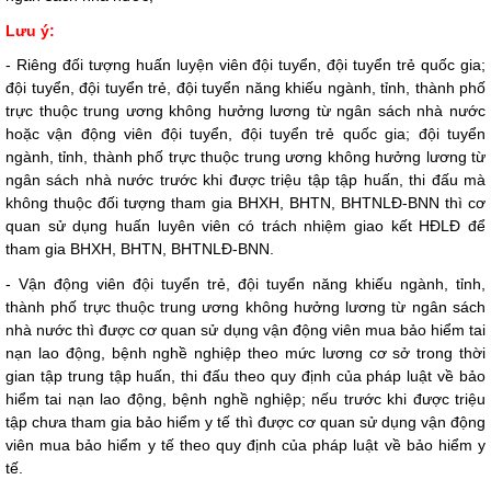
Lưu ý:
- Riêng đối tượng huấn
luyện viên đội tuyển, đội tuyển trẻ quốc gia;
đội tuyển, đội tuy
ể
n trẻ, đội tuyển năng khiếu ngành, tỉnh, thành phố
trực thuộc trung ương không hưởng lương từ ngân sách nhà nước
hoặc
vận động viên đội tuyển, đội tuyển trẻ quốc gia; đội tuyển
ngành, tỉnh, thành phố trực thuộc trung ương không hưởng lương từ
ngân sách nhà nước trước khi được triệu tập tập huấn, thi đấu mà
không thuộc đối tượng tham gia BHXH, BHTN, BHTNLĐ-BNN thì cơ
quan sử dụng huấn luyên viên có trách nhiệm giao kết HĐLĐ để
tham gia BHXH, BHTN, BHTNLĐ-BNN.
- Vận động viên đội tuyển trẻ, đội tuyển năng khiếu ngành, tỉnh,
thành phố trực thuộc trung ương không hưởng lương từ ngân sách
nhà nước
thì được cơ quan sử dụng vận động viên mua bảo hi
ể
m tai
nạn lao động, bệnh nghề nghiệp theo mức lương cơ sở
tr
ong thời
gian tập trung tập hu
ấ
n, thi đ
ấ
u theo quy định của pháp luật về bảo
hiểm tai nạn lao động, bệnh nghề nghiệp; nếu trước khi được triệu
tập chưa tham gia bảo hiểm y tế thì được cơ quan sử dụng vận động
viên mua bảo hiểm y tế theo quy định của pháp luật về bảo hiểm y
tế.