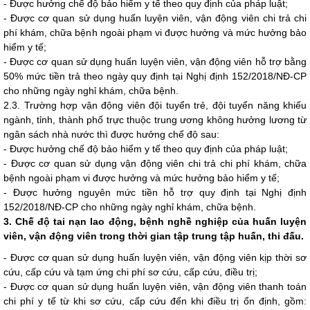
- Được hưởng chế độ bảo hiểm y tế theo quy định của pháp luật;
- Được cơ quan sử dụng huấn luyện viên, vận động viên chi trả chi
phí khám, chữa bệnh ngoài phạm vi được hưởng và mức hưởng bảo
hi
ể
m y t
ế
;
- Được cơ quan sử dụng huấn luyện viên, vận động viên hỗ trợ bằng
50% mức tiền trả theo ngày quy định tại Nghị định
152/2018/NĐ-CP
cho những ngày nghỉ khám, chữa bệnh.
2.3.
Trường hợp vận động viên đội tuyển trẻ, đội tuyển năng khiếu
ngành, tỉnh, thành phố trực thuộc trung ương không hưởng lương từ
ngân sách nhà nước thì được hưởng chế độ sau:
- Được hưởng chế độ bảo hiểm y tế theo quy định của pháp luật;
- Được cơ quan sử dụng vận động viên chi trả chi phí khám, chữa
bệnh ngoài phạm vi được hưởng và mức hưởng bảo hi
ể
m y t
ế
;
- Được hưởng nguyên mức tiền hỗ trợ quy định
tại
Nghị định
152/2018/NĐ-CP
cho những ngày nghỉ khám, chữa bệnh.
3.
Chế độ tai nạn lao động, bệnh nghề nghiệp của huấn luyện
viên, vận động viên trong thời gian tập trung tập huấn, thi đấu.
- Được cơ quan sử dụng huấn luyện viên, vận động viên kịp thời sơ
cứu, cấp cứu và tạm ứng chi phí sơ cứu, cấp cứu, điều trị;
-
Được cơ quan sử dụng huấn luyện viên, vận động viên thanh toán
chi phí y tế từ khi sơ cứu, cấp cứu đến khi điều trị ổn định, gồm: