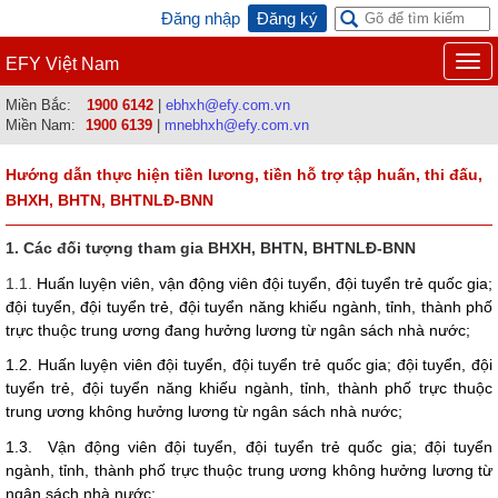
Đăng nhập
Đăng ký
Togg
EFY Việt Nam
navi
Miền Bắc:
1900 6142
|
ebhxh@efy.com.vn
Miền Nam:
1900 6139
|
mnebhxh@efy.com.vn
Hướng dẫn thực hiện tiền lương, tiền hỗ trợ tập huấn, thi đấu,
BHXH, BHTN, BHTNLĐ-BNN
1. Các đối tượng tham gia BHXH, BHTN, BHTNLĐ-BNN
1.1.
Huấn luyện viên, vận động viên đội tuyển, đội tuyển trẻ quốc gia;
đội tuyển, đội tuyển trẻ, đội tuyển năng khiếu ngành, tỉnh, thành phố
trực thuộc trung ương đang hưởng lương từ ngân sách nhà nước;
1.2.
Huấn luyện viên đội tuyển, đội tuyển trẻ quốc gia; đội tuyển, đội
tuy
ể
n trẻ, đội tuyển năng khiếu ngành, tỉnh, thành phố trực thuộc
trung ương không hưởng lương từ ngân sách nhà nước;
1.3. Vận động viên đội tuyển, đội tuyển trẻ quốc gia; đội tuyển
ngành, tỉnh, thành phố trực thuộc trung ương không hưởng lương từ
ngân sách nhà nước;