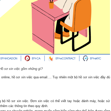
Hồ sơ xin việc gồm những gì?
 online, hồ sơ xin việc qua email…. Tuy nhiên một bộ hồ sơ xin việc đầy đủ
g bộ hồ sơ xin việc. Đơn xin việc có thể viết tay hoặc đánh máy, hoặc sử 
thêm các thông tin theo quy định.
n được sự chuyên nghiệp, mong muốn cống hiến cũng như thể hiện được rằng 