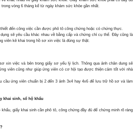
c trong vòng 6 tháng kể từ ngày khám sức khỏe gần nhất.
 thiết đến công việc cần được phô tô công chứng hoặc có chứng thực. 
 dụng sẽ yêu cầu khác nhau về bằng cấp và chứng chỉ cụ thể. Đây cũng là 
viên kê khai trong hồ sơ xin việc là đúng sự thật.
 xin việc và bên trong giấy sơ yếu lý lịch. Thông qua ảnh chân dung sẽ 
ứng viên cũng như giúp ứng viên có cơ hội tạo được thiện cảm tốt với nhà 
êu cầu ứng viên chuẩn bị 2 đến 3 ảnh 3x4 hay 4x6 để lưu trữ hồ sơ và làm 
y khai sinh, sổ hộ khẩu
khẩu, giấy khai sinh cần phô tô, công chứng đầy đủ để chứng minh rõ ràng 
g?