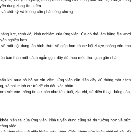
uyển dụng đang tìm kiếm.
m và chữ ký và không cần phải công chứng.
 năng lực, trình độ, kinh nghiệm của ứng viên. CV có thể làm bằng file word 
uyên nghiệp hơn.
về mặt nội dung lẫn hình thức sẽ giúp bạn có cơ hội được phỏng vấn cao 
của bản thân một cách ngắn gọn, đầy đủ theo mốc thời gian gần nhất.
sẵn khi mua bộ hồ sơ xin việc. Ứng viên cần điền đầy đủ thông một cách 
, xã nơi mình cư trú để xin dấu xác nhận.
n với các thông tin cơ bản như tên, tuổi, địa chỉ, số điện thoại, bằng cấp, 
hỏe hiện tại của ứng viên. Nhà tuyển dụng cũng sẽ tin tưởng hơn về sức 
công việc.
ầu về khác nhau về giấy khám sức khỏe. Giấy khám sức khỏe phải có đầy đủ 