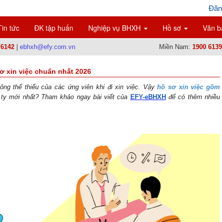
Đăn
Tin tức
ĐK tập huấn
Nghiệp vụ BHXH
Hồ sơ
Văn b
 6142
|
ebhxh@efy.com.vn
Miền Nam:
1900 6139
ơ xin việc chuẩn nhất 2026
ông thể thiếu của các ứng viên khi đi xin việc. Vậy
hồ sơ xin việc gồm
g ty mới nhất? Tham khảo ngay bài viết của
EFY-eBHX
H
 để có thêm nhiều 