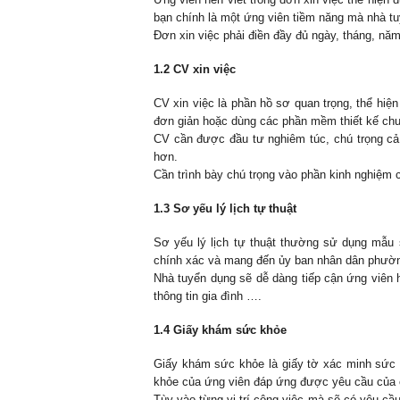
bạn chính là một ứng viên tiềm năng mà nhà t
Đơn xin việc phải điền đầy đủ ngày, tháng, nă
1.2 CV xin việc
CV xin việc là phần hồ sơ quan trọng, thể hiện
đơn giản hoặc dùng các phần mềm thiết kế ch
CV cần được đầu tư nghiêm túc, chú trọng cả 
hơn.
Cần trình bày chú trọng vào phần kinh nghiệm 
1.3 Sơ yếu lý lịch tự thuật
Sơ yếu lý lịch tự thuật thường sử dụng mẫu 
chính xác và mang đến ủy ban nhân dân phường
Nhà tuyển dụng sẽ dễ dàng tiếp cận ứng viên hơ
thông tin gia đình ….
1.4 Giấy khám sức khỏe
Giấy khám sức khỏe là giấy tờ xác minh sức k
khỏe của ứng viên đáp ứng được yêu cầu của 
Tùy vào từng vị trí công việc mà sẽ có yêu c