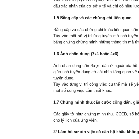
dấu xác nhận của cơ sở y tế và chỉ có hiệu lự
1.5 Bằng cấp và các chứng chỉ liên quan
Bằng cấp và các chứng chỉ khác liên quan cần
Tùy vào một số vị trí ứng tuyển mà nhà tuyển
bằng chứng chứng minh những thông tin mà ứng 
1.6 Ảnh chân dung (3x4 hoặc 4x6)
Ảnh chân dung cần được dán ở ngoài bìa hồ sơ
giúp nhà tuyển dụng có cái nhìn tổng quan về 
tuyển dụng.
Tùy vào từng vị trí công việc cụ thể mà sẽ y
một số công việc cần thiết khác.
1.7 Chứng minh thư,căn cước công dân, giấ
Các giấy tờ như chứng minh thư, CCCD, sổ hộ 
cho lý lịch của ứng viên.
2/ Làm hồ sơ xin việc có cần hộ khẩu khôn