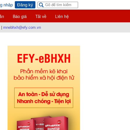
g nhập
Đăng ký
ản
Báo giá
Tải về
Liên hệ
|
mnebhxh@efy.com.vn