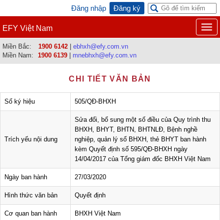
Đăng nhập
Đăng ký
Togg
EFY Việt Nam
navi
Miền Bắc:
1900 6142
|
ebhxh@efy.com.vn
Miền Nam:
1900 6139
|
mnebhxh@efy.com.vn
CHI TIẾT VĂN BẢN
Số ký hiệu
505/QĐ-BHXH
Sửa đổi, bổ sung một số điều của Quy trình thu
BHXH, BHYT, BHTN, BHTNLĐ, Bệnh nghề
Trích yếu nội dung
nghiệp, quản lý sổ BHXH, thẻ BHYT ban hành
kèm Quyết định số 595/QĐ-BHXH ngày
14/04/2017 của Tổng giám đốc BHXH Việt Nam
Ngày ban hành
27/03/2020
Hình thức văn bản
Quyết định
Cơ quan ban hành
BHXH Việt Nam