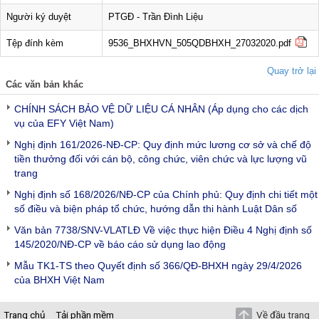
Người ký duyệt
PTGĐ - Trần Đình Liệu
Tệp đính kèm
9536_BHXHVN_505QDBHXH_27032020.pdf
Quay trở lại
Các văn bản khác
CHÍNH SÁCH BẢO VỆ DỮ LIỆU CÁ NHÂN (Áp dụng cho các dịch
vụ của EFY Việt Nam)
Nghị định 161/2026-NĐ-CP: Quy định mức lương cơ sở và chế độ
tiền thưởng đối với cán bộ, công chức, viên chức và lực lượng vũ
trang
Nghị định số 168/2026/NĐ-CP của Chính phủ: Quy định chi tiết một
số điều và biện pháp tổ chức, hướng dẫn thi hành Luật Dân số
Văn bản 7738/SNV-VLATLĐ Về việc thực hiện Điều 4 Nghị định số
145/2020/NĐ-CP về báo cáo sử dụng lao động
Mẫu TK1-TS theo Quyết định số 366/QĐ-BHXH ngày 29/4/2026
của BHXH Việt Nam
Trang chủ
Tải phần mềm
Về đầu trang