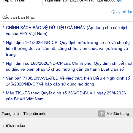
Tệp đính kèm
Nghi dinh 134.2015 BHXH tu nguyen.doc
Quay trở lại
Các văn bản khác
CHÍNH SÁCH BẢO VỆ DỮ LIỆU CÁ NHÂN (Áp dụng cho các dịch
vụ của EFY Việt Nam)
Nghị định 161/2026-NĐ-CP: Quy định mức lương cơ sở và chế độ
tiền thưởng đối với cán bộ, công chức, viên chức và lực lượng vũ
trang
Nghị định số 168/2026/NĐ-CP của Chính phủ: Quy định chi tiết một
số điều và biện pháp tổ chức, hướng dẫn thi hành Luật Dân số
Văn bản 7738/SNV-VLATLĐ Về việc thực hiện Điều 4 Nghị định số
145/2020/NĐ-CP về báo cáo sử dụng lao động
Mẫu TK1-TS theo Quyết định số 366/QĐ-BHXH ngày 29/4/2026
của BHXH Việt Nam
Trang chủ
Tải phần mềm
Về đầu trang
HƯỚNG DẪN