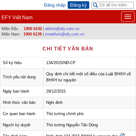
Đăng nhập
Đăng ký
Togg
EFY Việt Nam
navi
Miền Bắc:
1900 6142
|
ebhxh@efy.com.vn
Miền Nam:
1900 6139
|
mnebhxh@efy.com.vn
CHI TIẾT VĂN BẢN
Số ký hiệu
134/2015/NĐ-CP
Quy định chi tiết một số điều của Luật BHXH về
Trích yếu nội dung
BHXH tự nguyện
Ngày ban hành
29/12/2015
Hình thức văn bản
Nghị định
Cơ quan ban hành
Thủ tướng chính phủ
Người ký duyệt
Thủ tướng Nguyễn Tấn Dũng