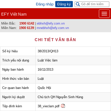
Đăng nhập
Đăng ký
Togg
EFY Việt Nam
navi
Miền Bắc:
1900 6142
|
ebhxh@efy.com.vn
Miền Nam:
1900 6139
|
mnebhxh@efy.com.vn
CHI TIẾT VĂN BẢN
Số ký hiệu
38/2013/QH13
Trích yếu nội dung
Luật Việc làm
Ngày ban hành
16/11/2013
Hình thức văn bản
Luật
Cơ quan ban hành
Quốc Hội
Người ký duyệt
Chủ tịch QH Nguyễn Sinh Hùng
Tệp đính kèm
38_vieclam.pdf