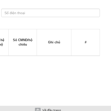
 hệ
Số CMND/hộ
Ghi chú
#
hộ
chiếu
Về đầu trang