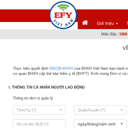
Giới thiệu
Miền Bắc:
1900
V
Thực hiện quyết định
595/QĐ-BHXH
của BHXH Việt Nam ban hành ngà
cơ quan BHXH cấp thẻ bảo hiểm y tế (BHYT). Kính mong Đơn vị và n
Ⅰ. THÔNG TIN CÁ NHÂN NGƯỜI LAO ĐỘNG
Thông tin đơn vị quản lý
Tỉnh/Tp (*)
Quận/huyện (*)
ngày/tháng/năm sinh