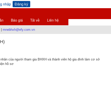
g nhập
Đăng ký
ản
Báo giá
Tải về
Liên hệ
|
mnebhxh@efy.com.vn
H)
nhân của người tham gia BHXH và thành viên hộ gia đình làm cơ sở
iện hồ sơ