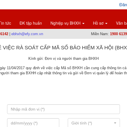
Đăn
Tin tức
ĐK tập huấn
Nghiệp vụ BHXH
Hồ sơ
Văn b
 6142
|
ebhxh@efy.com.vn
Miền Nam:
1900 6139
Ề VIỆC RÀ SOÁT CẤP MÃ SỐ BẢO HIỂM XÃ HỘI (BHX
Kính gửi: Đơn vị và người tham gia BHXH
y 11/04/2017 quy định về việc cấp Mã số BHXH cần cung cấp thông tin cá 
gười tham gia BXHH cập nhật thông tin và gửi về Đơn vị quản lý để hoàn th
Giới tính (*)