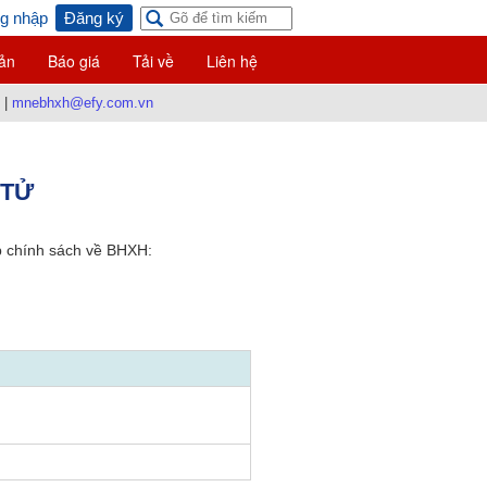
g nhập
Đăng ký
ản
Báo giá
Tải về
Liên hệ
|
mnebhxh@efy.com.vn
 TỬ
p chính sách về BHXH: