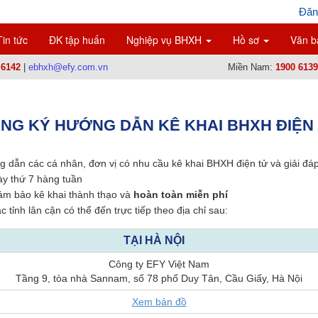
Đăn
Tin tức
ĐK tập huấn
Nghiệp vụ BHXH
Hồ sơ
Văn b
 6142
|
ebhxh@efy.com.vn
Miền Nam:
1900 6139
NG KÝ HƯỚNG DẪN KÊ KHAI BHXH ĐIỆN
 dẫn các cá nhân, đơn vị có nhu cầu kê khai BHXH điện tử và giải đá
ày thứ 7 hàng tuần
ảm bảo kê khai thành thạo và
hoàn toàn miễn phí
c tỉnh lân cận có thể đến trực tiếp theo địa chỉ sau:
TẠI HÀ NỘI
Công ty EFY Việt Nam
Tầng 9, tòa nhà Sannam, số 78 phố Duy Tân, Cầu Giấy, Hà Nội
Xem bản đồ