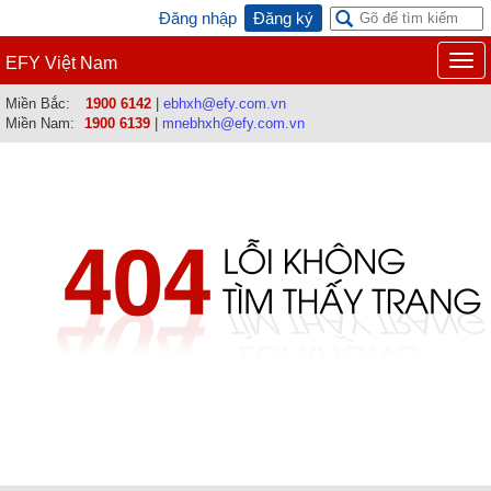
Đăng nhập
Đăng ký
Togg
EFY Việt Nam
navi
Miền Bắc:
1900 6142
|
ebhxh@efy.com.vn
Miền Nam:
1900 6139
|
mnebhxh@efy.com.vn